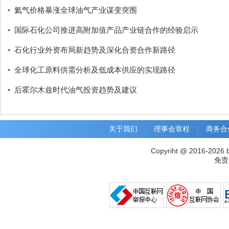
•
氦气价格暴涨全球油气产业谋变突围
•
国际石化公司推进高附加值产品产业链合作的经验启示
•
石化行业外资布局新趋势及深化合资合作新路径
•
全球化工原料供需分析及低成本供应的实现路径
•
后霍尔木兹时代油气投资趋势及建议
关于我们
|
理事会章程
|
商务合
Copyriht @ 2016-2026 
免责声