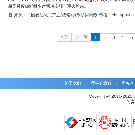
超高强度碳纤维生产领域实现了重大跨越。
来源：中国石油化工产业(战略)协作联盟网
作者：chinappia.c
首页
上一页
1
2
3
4
5
关于我们
|
理事会章程
|
商务合
Copyriht @ 2016-2026 
免责声