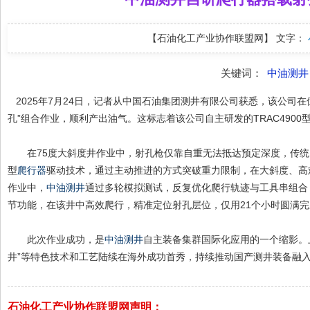
【石油化工产业协作联盟网】
文字：
关键词：
中油测井
2025年7月24日，记者从中国石油集团测井有限公司获悉，该公司在位
孔”组合作业，顺利产出油气。这标志着该公司自主研发的TRAC4900
在75度大斜度井作业中，射孔枪仅靠自重无法抵达预定深度，传统
型
爬行器
驱动技术，通过主动推进的方式突破重力限制，在大斜度、高
作业中，
中油测井
通过多轮模拟测试，反复优化爬行轨迹与工具串组合，充
节功能，在该井中高效爬行，精准定位射孔层位，仅用21个小时圆满完
此次作业成功，是
中油测井
自主装备集群国际化应用的一个缩影。
井”等特色技术和工艺陆续在海外成功首秀，持续推动国产测井装备融
石油化工产业协作联盟网声明：