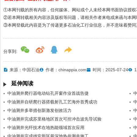
①本网刊载的所有内容，任何媒体、网站或个人未经本网书面协议授权
②若本网转载相关内容涉及版权等问题，请相关作者来电或来函与本网
③本网登载此内容是为了传递更多石油化工行业信息，并不意味着赞同
分享到:
来源：中国石油
作者：chinappia.com
时间：2025-07-24
1
延伸阅读
中油测井爬行器电动钻孔开窗作业首战告捷
•
•
中油测井自研爬行器搭载射孔工艺海外首秀成功
•
•
中油测井多举措创新激发创效活力
•
•
中油测井完成苏里格地区首次可控冲击波先导试验
•
•
中油测井光纤技术在地热能领域首次应用
•
•
中油测井完成雄安新区最深地热井测井施工
•
•