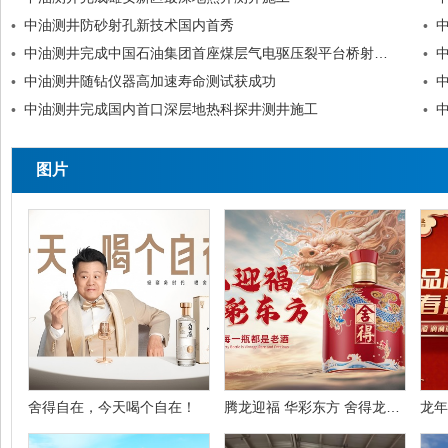
中油测井防砂射孔新技术国内首秀
•
•
中油测井完成中国石油集团首座煤层气电驱压裂平台桥射施工
•
•
中油测井随钻仪器高加速寿命测试获成功
•
•
中油测井完成国内首口深层地热科探井测井施工
•
•
图片
舍得自在，今天喝个自在！
腾龙迎福 华彩东方 舍得龙年生肖酒礼盒限量上新
龙年