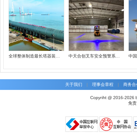
全球整体制造最长塔器装船交付
中天合创叉车安全预警系统投入使用
关于我们
|
理事会章程
|
商务合
Copyriht @ 2016-2026 
免责声