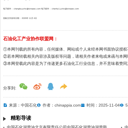
电子邮件： chenghy.yzhx@sinopec.com 电子邮件： chenhy1.yzhx@sinopec.com
招标文件发布日期： 2025年 11月 4日
石油化工产业协作联盟网：
①本网刊载的所有内容，任何媒体、网站或个人未经本网书面协议授权
②若本网转载相关内容涉及版权等问题，请相关作者来电或来函与本网
③本网登载此内容是为了传递更多石油化工行业信息，并不意味着赞同
分享到:
来源：中国石化
作者：chinappia.com
时间：2025-11-04
5
精彩导读
中国石化润滑油北京有限责任公司中国石化润滑油润滑脂分公司四工段矿物脂DCS集中控制及自动化改造控制阀门需求采购气动数字控制阀招标公告
•
•