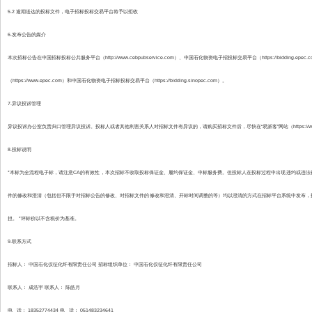
5.2 逾期送达的投标文件，电子招标投标交易平台将予以拒收
6.发布公告的媒介
本次招标公告在中国招标投标公共服务平台（http://www.cebpubservice.com）、中国石化物资电子招投标交易平台（https://bidding.e
（https://www.epec.com）和中国石化物资电子招标投标交易平台（https://bidding.sinopec.com）。
7.异议投诉管理
异议投诉办公室负责归口管理异议投诉。投标人或者其他利害关系人对招标文件有异议的，请购买招标文件后，尽快在“易派客”网站（https://www
8.投标说明
*本标为全流程电子标，请注意CA的有效性，本次招标不收取投标保证金、履约保证金、中标服务费。但投标人在投标过程中出现违约或违法行
件的修改和澄清（包括但不限于对招标公告的修改、对招标文件的修改和澄清、开标时间调整的等）均以澄清的方式在招标平台系统中发布，
担。 *评标价以不含税价为基准。
9.联系方式
招标人： 中国石化仪征化纤有限责任公司 招标组织单位： 中国石化仪征化纤有限责任公司
联系人： 成浩宇 联系人： 陈皓月
电 话： 18352774434 电 话： 051483234641