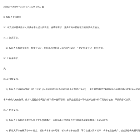
2 油站\<5m3/h <0.6MPa <10μm 1.000 套
3. 投标人资格要求
3.1 本次招标要求投标人须具备本款提出的资质、业绩等要求，并具有与本招标项目相应的供货能力。
3.1.1 资质要求。
（1）投标人具有营业执照、税务登记证、组织机构代码证，或按照“三证合一” 登记制度登记，执照有效。
3.1.2 财务要求。
无
3.1.3 业绩要求。
（1）投标人提供自2022年1月1日以来（以合同签订时间为准同时提供发票进行验证），用于聚酯或PBT装置反应器轴封系统的密封油站
售并成功实施的业绩。投标人需提交合同复印件和用户使用证明；发票必须通过中石化投标文件制作工具进行核验，不接受形式发票。
3.1.4 信誉要求。
（1）投标人近两年内没有发生重大安全责任事故。须提供由法定代表人或授权代表签署并加盖公章的承诺书。
（2）投标人不存在被责令停产停业、暂扣或者吊销许可证、暂扣或者吊销执照；不存在进入清算程序，或者被宣告破产，或者其他丧失履约