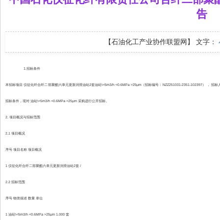
告
【石油化工产业协作联盟网】
文字：
1.招标条件
本招标项目 仪征化纤合纤二部聚酯六单元更新润滑油站2套油站\<5m3/h <0.6MPa >25μm（招标编号：NZZ251031-2351-102397）
招标条件，现对 油站\<5m3/h <0.6MPa >25μm 采购进行公开招标。
2. 项目概况与招标范围
2.1 项目概况
序号 项目名称 项目概况
1 仪征化纤合纤二部聚酯六单元更新润滑油站2套 /
2.2 招标范围
序号 物资描述 数量 单位
1 油站\<5m3/h <0.6MPa >25μm 1.000 套