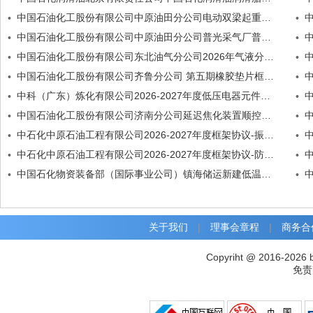
中国石油化工股份有限公司中原油田分公司电动双梁起重机电动双梁起重机招标公告
•
•
中国石油化工股份有限公司中原油田分公司普光采气厂普陆701HF天然气回收利用项目采出水装车泵橇公开招标采出水装车泵橇招标公告
•
•
中国石油化工股份有限公司东北油气分公司2026年气液分离器撬橇装设备框架协议气液分离器撬\招标公告
•
•
中国石油化工股份有限公司齐鲁分公司 第五期橡胶垫片框架协议采购实施方案橡胶垫片招标公告
•
•
中科（广东）炼化有限公司2026-2027年度低压电器元件框架协议公开招标采购磁力起动器招标公告
•
•
中国石油化工股份有限公司济南分公司延迟焦化装置顺控系统改造控制球阀硬密封 电动式+手轮招标公告
•
•
中石化中原石油工程有限公司2026-2027年度框架协议-振动筛配件振动筛胶条 聚氨酯招标公告
•
•
中石化中原石油工程有限公司2026-2027年度框架协议-防爆振动电机振动电机招标公告
•
•
中国石化物资装备部（国际事业公司）镇海储运新建低温乙丙烷罐项目蝶阀招标公告
•
•
关于我们
|
理事会章程
|
商务合
Copyriht @ 2016-2026 
免责声