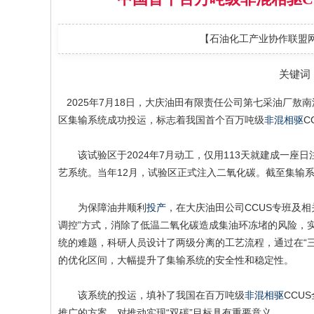
【石油化工产业协作联盟
关键词
2025年7月18日，大庆油田有限责任公司第七采油厂敖南
区集输系统成功投运，标志着我国首个百万吨级
非混相驱
C
该试验区于2024年7月动工，仅用113天就建成一座日注
艺系统。当年12月，试验区正式注入二氧化碳。截至集输
为保障油井顺利
投产
，在大庆油田公司CCUS专班及相
调控”方式，消除了低温二氧化碳造成集油环冻堵的风险，实
统的难题，科研人员设计了两级分离的工艺流程，通过在“三
的优化区间，大幅提升了集输系统的安全性和稳定性。
该系统的投运，填补了我国在百万吨级
非混相驱
CCU
推广的方案，对推动实现“双碳”目标具有重要意义。