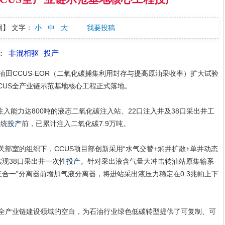
网】
文字：
小
中
大
我要投稿
：
非混相驱
投产
油田CCUS-EOR（二氧化碳捕集利用封存与提高原油采收率）扩大试验
CUS全产业链示范基地核心工程正式落地。
入能力达800吨的液态二氧化碳注入站、22口注入井及38口采出井工
系统
投产
前，已累计注入二氧化碳7.9万吨。
关部室的组织下，CCUS项目部创新采用“水气交替+焖井扩散+单井动态
现38口采出井一次性
投产
。针对采出液含气量大冲击转油站原集输系
合一”分离器前增加气液分离器，将进站采出液压力稳定在0.3兆帕上下
S全产业链建设领域的空白，为石油行业绿色低碳转型提供了可复制、可