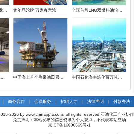
腾龙迎福 华彩东方 舍得龙年生肖酒礼盒限量上新
龙年品沱牌 万家春意浓
全球首艘LNG双燃料油轮在福建炼化卸油
中天合创叉车安全预警系统投入使用
中国海上首个热采油田累产原油破600万立方米
中国石化海南炼化百万吨乙烯项目建成投产
|
商务合作
|
会员服务
|
招聘人才
|
法律声明
|
付款办法
016-2026 by www.chinappia.com. all rights reserved 石油化
免责声明：本站发布的信息资讯为个人观点，不代表本站立场
京ICP备16006669号-1