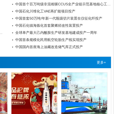
中国首个百万吨级非混相驱CCUS全产业链示范基地核心工程投产
•
中国石化川维化工VAE再扩能项目投产
•
中国首套50万吨/年新一代瓶级切片装置在仪征化纤投产
•
中国石化镇海炼化首套聚烯烃改性装置投产
•
1万标准立方米/小时氢气提纯设施完善项目投产
全球单产最大己内酰胺生产研发基地建成投产一周年
•
中国首条规模化民用航空轮胎生产线实现投产
•
中国国内首座海上油藏改造储气库正式投产
•
更多+