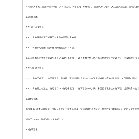
3.1应为从事施工企业或设计单位，具有独立法人资格且为一般纳税人，企业负责人为同一人或者存在控股、管理关系
3.2资质要求
3.2.1施工企业投标
3.2.1.1具有石油化工工程施工总承包一级及以上资质。
3.2.1.2具有许可范围为建筑施工的安全生产许可证。
3.2.1.3具有压力管道安装许可项目GC1许可子项目 / 许可参数中华人民共和国特种设备生产许可证，过渡期应符
3.2.2设计单位投标
3.2.2.1具有工程设计综合甲级资质，且满足《工程设计资质标准》中与该工程项目对应的设计类型对人员配置的要
3.2.2.2具有压力管道设计许可项目GC1许可子项目 / 许可参数中华人民共和国特种设备生产许可证，过渡期应符
3.3财务要求
具有健全的财务会计制度，投标人没有处于被责令停业、暂扣或者吊销许可证、暂扣或者吊销执照的；未进入清算程序，
期晚于2022年1月1日的以成立年起计算。
3.4业绩要求