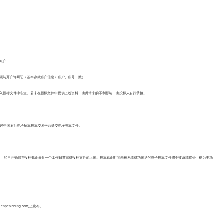
帐户；
须与开户许可证（基本存款账户信息）账户、账号一致）
入投标文件中备查。若未在投标文件中提供上述资料，由此带来的不利影响，由投标人自行承担。
前通过中国石油电子招标投标交易平台递交电子投标文件。
影响，尽早并确保在投标截止最后一个工作日前完成投标文件的上传。投标截止时间未被系统成功传送的电子投标文件将不被系统接受，视为主动
npcbidding.com)上发布。