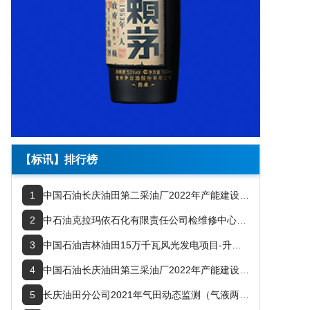
【标讯】排行榜
1
中国石油长庆油田第二采油厂2022年产能建设项目组气田10kv电力线路及柱上变安装工程
2
中石油克拉玛依石化有限责任公司检维修中心维修工房安全隐患整改项目PC工程招标
3
中国石油吉林油田15万千瓦风光发电项目-升压站、集控站建筑及设备安装工程-施工分包
4
中国石油长庆油田第三采油厂2022年产能建设油气生产物联网工程
5
长庆油田分公司2021年气田动态监测（气液两相计量）工程技术服务