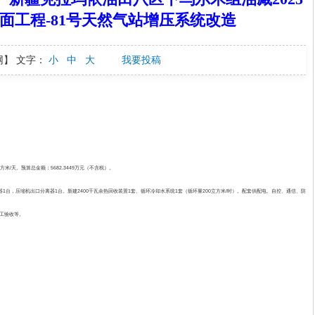
面工程-81号天然气站增压系统改造
网】
文字：
小
中
大
我要投稿
/天。预算总金额：5682.3449万元（不含税）。
器1台，压缩机出口分离器1台。新建2400千瓦余热回收装置1套、循环冷却水系统1套（循环量200立方米/时）。配套供配电、自控、通信、防
工验收等。