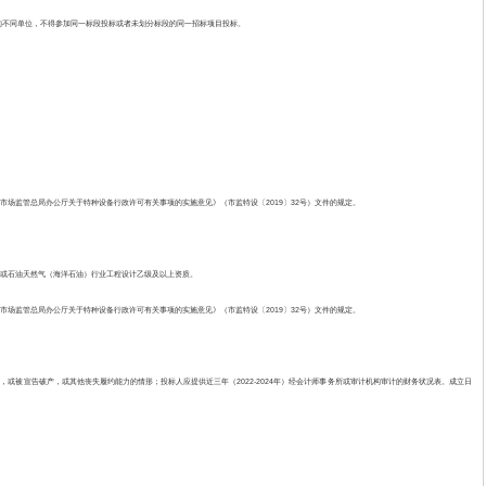
的不同单位，不得参加同一标段投标或者未划分标段的同一招标项目投标。
合《市场监管总局办公厅关于特种设备行政许可有关事项的实施意见》（市监特设〔2019〕32号）文件的规定。
求；或石油天然气（海洋石油）行业工程设计乙级及以上资质。
合《市场监管总局办公厅关于特种设备行政许可有关事项的实施意见》（市监特设〔2019〕32号）文件的规定。
或被宣告破产，或其他丧失履约能力的情形；投标人应提供近三年（2022-2024年）经会计师事务所或审计机构审计的财务状况表。成立日