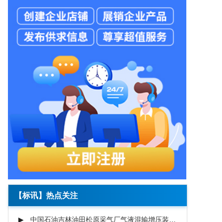
【标讯】热点关注
中国石油吉林油田松原采气厂气液混输增压装置高压进站技术服务