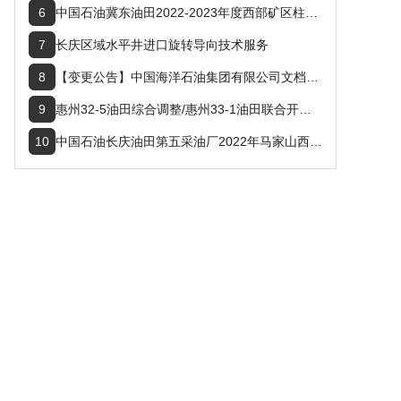
6
中国石油冀东油田2022-2023年度西部矿区柱塞排水采气工艺技术服务
7
长庆区域水平井进口旋转导向技术服务
8
【变更公告】中国海洋石油集团有限公司文档管理系统建设项目变更公告
9
惠州32-5油田综合调整/惠州33-1油田联合开发项目招标公告
10
中国石油长庆油田第五采油厂2022年马家山西耿179井区、堡子湾耿162中心站等2条砂石道路升级改造工程