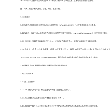
2022年1月1日至投标截止时间至少具有1项同类工程EPC总承包或施工总承包或设计总承包业绩。
注：同类工程指天然气集输、处理、增压、长输工程。
3.5信誉要求
3.5.1投标人未被“国家企业信用信息公示系统”网站（www.gsxt.gov.cn）列入严重违法失信企业名单。
3.5.2投标人、法定代表人或者负责人未被人民法院在“信用中国”网站（www.creditchina.gov.cn）列入失信被执行人。
3.5.3 2022年1月1日至投标截止时间投标人、法定代表人或者负责人、拟委任的项目经理无行贿犯罪。
3.5.4投标人、拟委任的项目经理、拟委任的设计负责人、拟委任的施工负责人未被“全国建筑市场监管公共服务平台”网站（h
（http://jzsc.mohurd.gov.cn/asite/jsbpp/index）列入黑名单但移除黑名单日期在投标截止时间之前的。
3.5.5开标当日未被中国石油招标投标网暂停或取消投标资格的。
3.6项目经理要求
3.6.1施工企业投标
3.6.1.1具有机电工程专业一级注册建造师资格（以注册证书为准）。
3.6.1.2注册建造师应具有安全生产考核合格证书（B类）。
3.6.1.3 2022年01月01日至投标截止时间至少具有1项同类工程EPC总承包或施工总承包项目经理业绩。