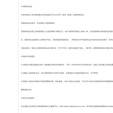
4.4投标保证金
①潜在投标人应在投标截止时间前提交0万元人民币／标包（标段）的投标保证金；
②投标保证金形式：详见投标人须知前附表；
③投标保证金电汇必须由投标人企业基本帐户单独汇出，账户名称需与投标人名称一致，且在投标截止时间前到达指定
注：投标保证金由投标人基本账户转出，否则其投标将被否决。（即投标文件中投标保证金付款凭证的付款账户、账号
付款成功后，投标人应将投标保证金付款凭证、开户许可证（基本存款账户信息）（复印件）按照商务投标文件格式加
5.投标文件的递交
5.1投标文件递交的截止时间（投标截止时间及开标时间，下同）为2025年8月15日9时20分，投标人应在截止时间
5.2逾期上传的投标文件，电子招标投标平台将予以拒收。未按指定方式递交的投标文件，不予受理。
5.3投标人应综合考虑电子投标受网络环境、响应速度、UKEY身份认证失败、工作日平台技术支持响应时间等因素
撤回投标文件。
6.发布公告的媒介
本次招标公告同时在中国招标投标公共服务平台（http://www.cebpubservice.com）和中国石油招标投标网(http://www.c