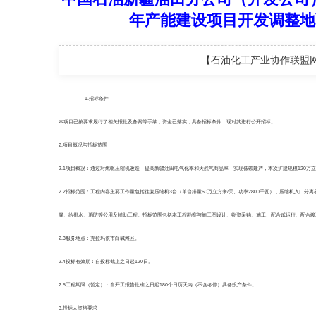
年产能建设项目开发调整地
【石油化工产业协作联盟
1.招标条件
本项目已按要求履行了相关报批及备案等手续，资金已落实，具备招标条件，现对其进行公开招标。
2.项目概况与招标范围
2.1项目概况：通过对燃驱压缩机改造，提高新疆油田电气化率和天然气商品率，实现低碳建产，本次扩建规模120万立方米
2.2招标范围：工程内容主要工作量包括往复压缩机3台（单台排量60万立方米/天、功率2800千瓦），压缩机入口分离
腐、给排水、消防等公用及辅助工程。招标范围包括本工程勘察与施工图设计、物资采购、施工、配合试运行、配合竣
2.3服务地点：克拉玛依市白碱滩区。
2.4投标有效期：自投标截止之日起120日。
2.5工程期限（暂定）：自开工报告批准之日起180个日历天内（不含冬停）具备投产条件。
3.投标人资格要求