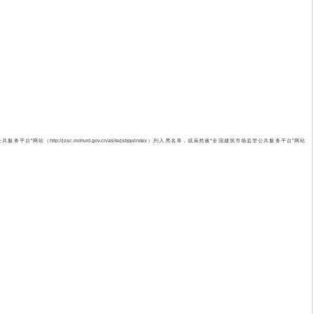
ttp://jzsc.mohurd.gov.cn/asite/jsbpp/index）列入黑名单，或虽然被“全国建筑市场监管公共服务平台”网站