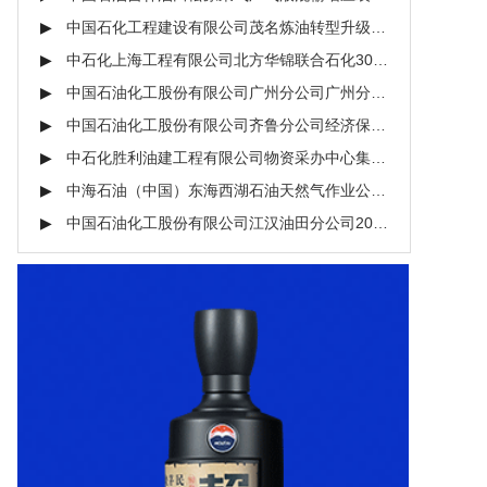
中国石化工程建设有限公司茂名炼油转型升级RTC项目EPC总承包项目蝶阀\Tri-offset CL300 RF A182 F316 STL,F316 电液动 DN1500招标公告
中石化上海工程有限公司北方华锦联合石化30万吨/年环氧丙烷装置EPC总承包项目空调机\900m3/h 制冷:5.6kW 制热:6kW R410A 3.25kW招标公告
中国石油化工股份有限公司广州分公司广州分公司安全绿色高质量发展技术改造项目板式塔\Φ3000×55000～60000×58 Q345R正火/Q345R正火 不含内件 Ⅲ类招标公告
中国石油化工股份有限公司齐鲁分公司经济保卫部无人机探测反制安全隐患治理无人机探测反制系统招标公告
中石化胜利油建工程有限公司物资采办中心集中采购项目普通、异性、镀锌焊接钢管招标公告
中海石油（中国）东海西湖石油天然气作业公司2017年海上平台结构特检中标候选人公示
中国石油化工股份有限公司江汉油田分公司2016年江汉本部进口橡胶带框架进口橡胶带招标公告