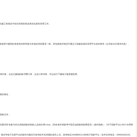
他在建工程项目中担任同类职务或承担实质性管理工作。
包商资源库中载明的资质类别和等级与本项目资质要求一致，承包商相关情况可通过工程建设项目管理平台实时查询（以开标当日查询为准）。
入订单列表，点击已缴纳的标书费订单，点击订单详情，可以自行下载电子版普通发票。
）进行项目报名；
）下载招标文件；
所有参与本次采购招标的投标人必须办理U-key（具体操作请参考中国石油招标投标网首页----操作指南---《关于招标平台U-KEY办理和
电子交易平台的操作问题也可咨询技术支持团队相关人员，咨询电话:4008800114转电子招标平台；技术支持电话：09906265233。