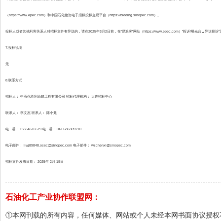
（https://www.epec.com）和中国石化物资电子招标投标交易平台（https://bidding.sinopec.com）。
投标人或者其他利害关系人对招标文件有异议的，请在2025年3月2日前，在“易派客”网站（https://www.epec.com）“投诉/曝光台→异议投
7.投标说明
无
8.联系方式
招标人： 中石化胜利油建工程有限公司 招标代理机构： 大连招标中心
联系人： 李文杰 联系人： 陈小龙
电 话： 15554616579 电 话： 0411-86309210
电子邮件： liwj89848.osec@sinopec.com 电子邮件： wzchenxl@sinopec.com
招标文件发布日期： 2025年 2月 19日
石油化工产业协作联盟网：
①本网刊载的所有内容，任何媒体、网站或个人未经本网书面协议授权