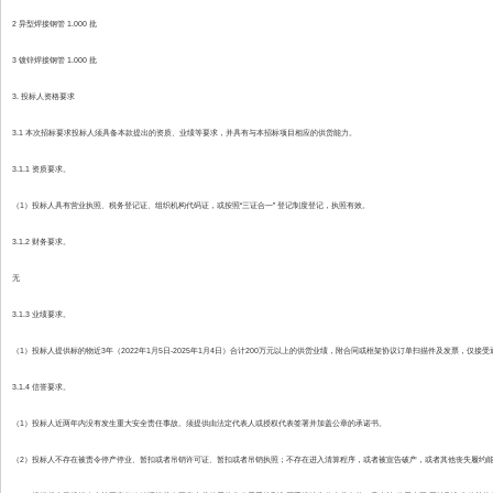
2 异型焊接钢管 1.000 批
3 镀锌焊接钢管 1.000 批
3. 投标人资格要求
3.1 本次招标要求投标人须具备本款提出的资质、业绩等要求，并具有与本招标项目相应的供货能力。
3.1.1 资质要求。
（1）投标人具有营业执照、税务登记证、组织机构代码证，或按照“三证合一” 登记制度登记，执照有效。
3.1.2 财务要求。
无
3.1.3 业绩要求。
（1）投标人提供标的物近3年（2022年1月5日-2025年1月4日）合计200万元以上的供货业绩，附合同或框架协议订单扫描件及发票，仅接
3.1.4 信誉要求。
（1）投标人近两年内没有发生重大安全责任事故。须提供由法定代表人或授权代表签署并加盖公章的承诺书。
（2）投标人不存在被责令停产停业、暂扣或者吊销许可证、暂扣或者吊销执照；不存在进入清算程序，或者被宣告破产，或者其他丧失履约