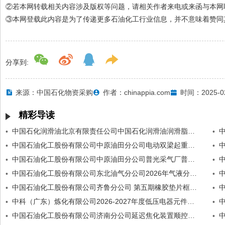
②若本网转载相关内容涉及版权等问题，请相关作者来电或来函与本网
③本网登载此内容是为了传递更多石油化工行业信息，并不意味着赞同
分享到:
来源：中国石化物资采购
作者：chinappia.com
时间：2025-0
精彩导读
中国石化润滑油北京有限责任公司中国石化润滑油润滑脂分公司四工段矿物脂DCS集中控制及自动化改造控制阀门需求采购气动数字控制阀招标公告
•
•
中国石油化工股份有限公司中原油田分公司电动双梁起重机电动双梁起重机招标公告
•
•
中国石油化工股份有限公司中原油田分公司普光采气厂普陆701HF天然气回收利用项目采出水装车泵橇公开招标采出水装车泵橇招标公告
•
•
中国石油化工股份有限公司东北油气分公司2026年气液分离器撬橇装设备框架协议气液分离器撬\招标公告
•
•
中国石油化工股份有限公司齐鲁分公司 第五期橡胶垫片框架协议采购实施方案橡胶垫片招标公告
•
•
中科（广东）炼化有限公司2026-2027年度低压电器元件框架协议公开招标采购磁力起动器招标公告
•
•
中国石油化工股份有限公司济南分公司延迟焦化装置顺控系统改造控制球阀硬密封 电动式+手轮招标公告
•
•