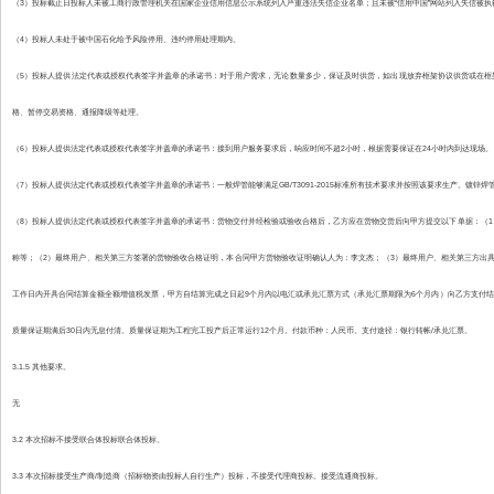
（3）投标截止日投标人未被工商行政管理机关在国家企业信用信息公示系统列入严重违法失信企业名单；且未被“信用中国”网站列入失信被
（4）投标人未处于被中国石化给予风险停用、违约停用处理期内。
（5）投标人提供法定代表或授权代表签字并盖章的承诺书：对于用户需求，无论数量多少，保证及时供货，如出现放弃框架协议供货或在框
格、暂停交易资格、通报降级等处理。
（6）投标人提供法定代表或授权代表签字并盖章的承诺书：接到用户服务要求后，响应时间不超2小时，根据需要保证在24小时内到达现场。
（7）投标人提供法定代表或授权代表签字并盖章的承诺书：一般焊管能够满足GB/T3091-2015标准所有技术要求并按照该要求生产。镀锌焊管镀层
（8）投标人提供法定代表或授权代表签字并盖章的承诺书：货物交付并经检验或验收合格后，乙方应在货物交货后向甲方提交以下单据：（
称等；（2）最终用户、相关第三方签署的货物验收合格证明，本合同甲方货物验收证明确认人为：李文杰；（3）最终用户、相关第三方出具
工作日内开具合同结算金额全额增值税发票，甲方自结算完成之日起9个月内以电汇或承兑汇票方式（承兑汇票期限为6个月内）向乙方支付结算
质量保证期满后30日内无息付清。质量保证期为工程完工投产后正常运行12个月。付款币种：人民币。支付途径：银行转帐/承兑汇票。
3.1.5 其他要求。
无
3.2 本次招标不接受联合体投标联合体投标。
3.3 本次招标接受生产商/制造商（招标物资由投标人自行生产）投标，不接受代理商投标。接受流通商投标。