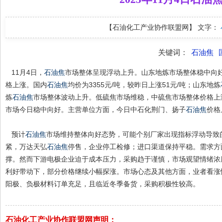
【石油化工产业协作联盟网】
文字：
关键词：
石油焦
11月4日，
石油焦
市场整体呈现浮动上升。山东地炼市场整体稳中向
格上涨。国内
石油焦
均价为3355元/吨，较昨日上涨51元/吨；山东地炼
炼
石油焦
市场整体波动上升。低硫焦市场维稳，中硫焦市场整体价格上
市场今日稳中向好。主营单位方面，今日中石化荆门、扬子
石油焦
价格
预计
石油焦
市场维持整体向好态势，可能个别厂家出现指标浮动导致
紧，万达天弘
石油焦
停售，企业停工检修；进口渠道保持平稳。需求方
撑。然而下游电极企业迫于成本压力，采购趋于谨慎，市场观望情绪浓
利好带动下，部分价格继续小幅探涨。市场心态及其他方面，业者看涨
阳极、负极材料订单充足，且临近冬季备货，采购积极性较高。
石油化工产业协作联盟网声明：