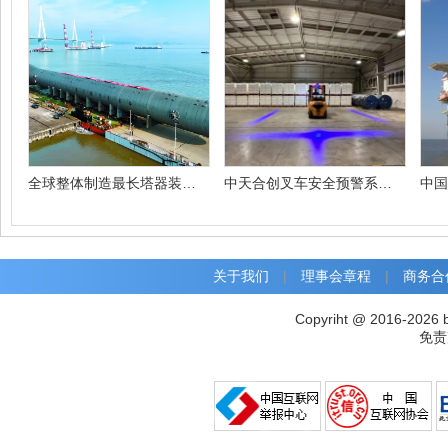
全球整体制造最长塔器装船交付
中天合创叉车安全预警系统投入使用
关于我们
|
理事会章程
|
商务合
Copyriht @ 2016-2026 
免责声