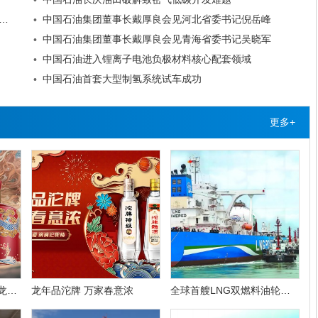
•
自主催化剂首次在劣质石蜡基渣油加氢装置实现工业化应用
中国石油集团董事长戴厚良会见河北省委书记倪岳峰
•
中国石油集团董事长戴厚良会见青海省委书记吴晓军
•
中国石油进入锂离子电池负极材料核心配套领域
•
中国石油首套大型制氢系统试车成功
•
更多+
腾龙迎福 华彩东方 舍得龙年生肖酒礼盒限量上新
龙年品沱牌 万家春意浓
全球首艘LNG双燃料油轮在福建炼化卸油