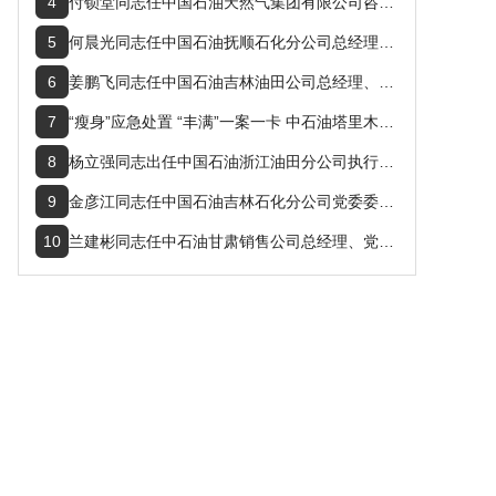
4
付锁堂同志任中国石油天然气集团有限公司咨询中心副主任
5
何晨光同志任中国石油抚顺石化分公司总经理兼党委副书记
6
姜鹏飞同志任中国石油吉林油田公司总经理、党委书记
7
“瘦身”应急处置 “丰满”一案一卡 中石油塔里木克拉作业区提升预案实用性
8
杨立强同志出任中国石油浙江油田分公司执行董事、总经理、党委委员、党委副书记
9
金彦江同志任中国石油吉林石化分公司党委委员、书记，总经理
10
兰建彬同志任中石油甘肃销售公司总经理、党委书记