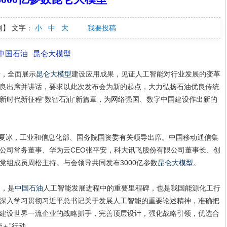
网】
文字：
小
中
大
我要投稿
中国石油
昆仑大模型
行，全面展示
昆仑大模型
建设应用成果，见证人工智能对行业发展的变革
良出席并讲话，要求以此次发布会为新的起点，大力弘扬石油优良传统
新时代新征程“数智石油”新篇章，为网络强国、数字中国建设作出新的
夏冰，工业和信息化部、国务院国资委有关领导出席。中国移动通信集
公司常务董事、华为云CEO张平安，科大讯飞股份有限公司董事长、创
党组成员周松主持。与会领导共同发布3000亿参数
昆仑大模型
。
用，是
中国石油
人工智能发展进程中的重要里程碑，也是我国能源化工行
深入学习贯彻习近平总书记关于发展人工智能的重要论述精神，准确把
建设世界一流企业的战略抓手，完善顶层设计，强化战略引领，优选合
＋”行动。