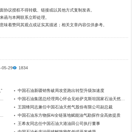
面协议授权不得转载、链接或以其他方式复制发表。
来函与本网联系立即处理。
意味着赞同其观点或证实其描述；相关文章内容仅供参考。
05-29
1834
”
中国石油新疆销售破局攻坚跑出转型升级加速度
•
志任中国石油国际勘探开发有限公司党委书记、董事长
中国石油集团总经理周心怀会见哈萨克斯坦国家石油天然气总裁哈森诺夫
•
王国锋同志兼任中国石油天然气股份有限公司副总裁
•
集团董事长戴厚良会见霍尼韦尔科技集团董事长柯伟茂
中国石油东方物探AI全链落地赋能油气勘探作业高效提质
•
王希友同志任中国石油大港油田公司执行董事
•
中国石油长庆油田破解致密气低碳开发难题