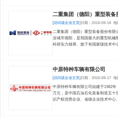
二重集团（德阳）重型装备
[访问该企业主页]
日期：2016-09-18
二重集团（德阳）重型装备股份有限
业城市德阳，是我国最大的重型机械
科研实力雄厚。旗下有国家级技术中心
中原特种车辆有限公司
[访问该企业主页]
日期：2016-09-17
中原特种车辆有限公司始建于1982年
万元，是中国石油石化装备制造五十
识产权优势企业、省级企业技术中心、.